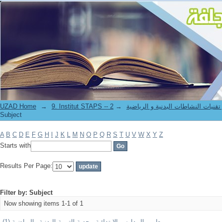
Filter by: Subject
UZAD Home
→
→
9. Institut STAPS --  النشاطات البدنية و الرياضية
Subject
A
B
C
D
E
F
G
H
I
J
K
L
M
N
O
P
Q
R
S
T
U
V
W
X
Y
Z
Starts with
Results Per Page:
Filter by: Subject
Now showing items 1-1 of 1
معلمي المدارس الابتدائية - حصة التربية البدنية والرياضية (1)