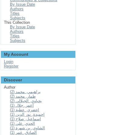
By Issue Date
Authors
Titles
Subjects
This Collection
By Issue Date
Authors
Titles
Subjects
My Account
Login
Register
Discover
Author
براهيمي, محمد (2)
طمار, محمد (2)
يحياوي, الجيلالي (2)
أعمر, جلال (1)
احضري, عطية (1)
احميدة, نور الدين (1)
اسماعيل, صلاح (1)
الحدي, علي (1)
الشاوي, بن شهرة (1)
الصادق, عمر (1)