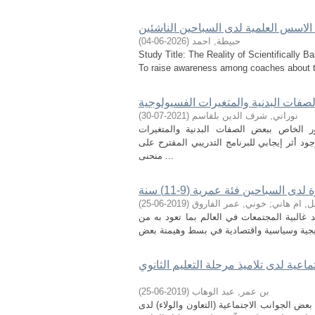
 الاسس العلمية لدى السباحين الناشئين
حبيطة, احمد
(
2026-06-04
)
Study Title: The Reality of Scientifically
To raise awareness among coaches about the
صفات البدنية والمتغيرات الفسيولوجية
نوراني, شرف الدين بلقاسم
(
2021-07-30
)
 الخاص ببعض الصفات البدنية والمتغيرات
 سنة. حيث افترض الباحث وجود أثر إيجابي للبرنامج التدريبي المقترح على
منحنى ...
السباحين فئة عمرية (9-11) سنة
ل, ام هاني
;
خوني, عمر الفاروق
(
2019-06-25
)
 غالبية المجتمعات في العالم بما تعود به من
ية لدى تلاميذ مرحلة التعليم الثانوي
بن عمر, عبد الوهاب
(
2019-06-25
)
 الجوانب الاجتماعية (التعاون والولاء) لدى