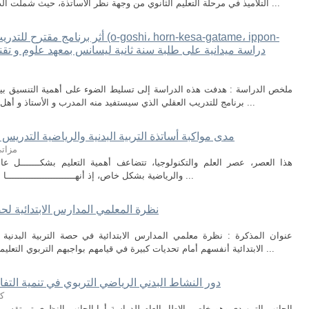
التلاميذ في مرحلة التعليم الثانوي من وجهة نظر الأساتذة، حيث شملت الدراسة جانب نظري وآخر تطبيقي، تناول الجانب ...
أثر برنامج مقترح للتدريب العقلي على
ملخص الدراسة : هدفت هذه الدراسة إلى تسليط الضوء على أهمية التنسيق بين ا
برنامج للتدريب العقلي الذي سيستفيد منه المدرب و الأستاذ و أهل الاختصاص كما هدفت إلى معرفة أهم العمليات ...
مدى مواكبة أساتذة التربية البدنية والرياضية التدريس
مزات
هذا العصر، عصر العلم والتكنولوجیا، تتضاعف أهمیة التعلیم بشكـــــــل عام وا
والریاضیة بشكل خاص، إذ أنهـــــــــــــــــــــــــا القوة المؤثرة في حیـــــــــــاة الأمم والشعوب ...
نظرة المعلمي المدارس الابتدائية لحص
عنوان المذكرة : نظرة معلمي المدارس الابتدائية في حصة التربية البدنية
الابتدائية أنفسهم أمام تحديات كبيرة في قيامهم بواجبهم التربوي التعليمي نظرا لتعدد المهام الموكلة اليهم والمسؤولية ...
دور النشاط البدني الرياضي التربوي في تنمية التفا
ك
الجانب التمهيدي وهو خاص بالإطار العام للدراسة أما الجانب النظري تم تقسي