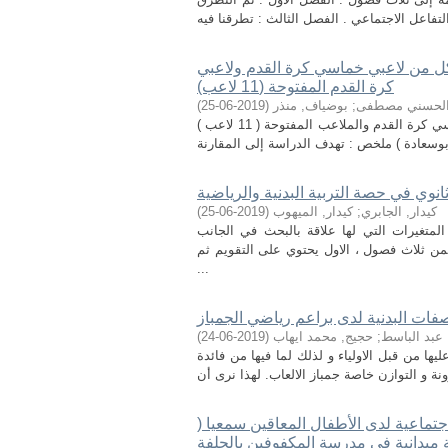
لكل من لاعبي خماسي كرة القدم ولاعبي
كرة القدم المفتوحة (11 لاعب)
الحسني مصطفى
;
بوضياف, منذر
(
2019-06-25
)
دراسة مقارنة بين بعض عناصر اللياقة البدنية والمهارات الأساسية لللاعبي خماسي كرة القدم والملاعب المفتوحة ( 11 لاعب )
ثانوي في حصة التربية البدنية والرياضية
كيدار, الجابري
;
كيدار, الميهوب
(
2019-06-25
)
متغيرات التي لها علاقة بالبحث في الجانب
من ثلاث فصول ، الاول يحتوي على التقويم ثم
...
فات البدنية لدى براعم رياضي الجمباز
بد الباسط
;
حجيج, محمد ايهاب
(
2019-06-24
)
يها من قبل الاولياء و لذلك لما فيها من فائدة
تماعية لدى الأطفال المعاقين سمعيا (