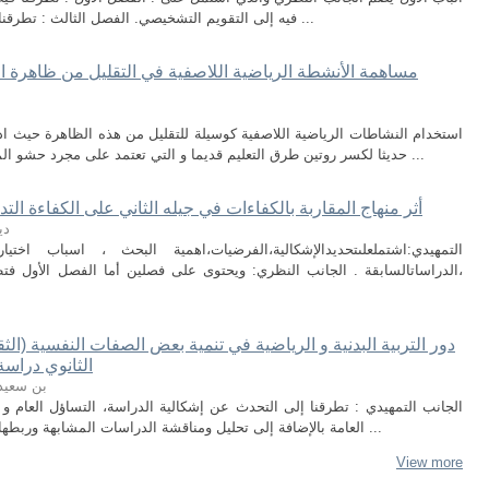
فيه إلى التقويم التشخيصي. الفصل الثالث : تطرقنا فيه إلى حصة التربية البدنية و الرياضية . الباب ...
مساهمة الأنشطة الرياضية اللاصفية في التقليل من ظاهر
استخدام النشاطات الرياضية اللاصفية كوسيلة للتقليل من هذه الظاهرة حيث اد
حديثا لكسر روتين طرق التعليم قديما و التي تعتمد على مجرد حشو المعلومات في أذهان التلاميذ والطلاب ، وتعليمهم ...
أثر منهاج المقاربة بالكفاءات في جيله الثاني على الكفاءة التدر
دي
التمهيدي:اشتملعلىتحديدالإشكالية،الفرضيات،اهمية البحث ، اسباب اخت
،الدراساتالسابقة . الجانب النظري: ويحتوى على فصلين أما الفصل الأول فتطر
دور التربية البدنية و الرياضية في تنمية بعض الصفات النفسية (الثق
الثانوي دراسة
بن سعيد
الجانب التمهيدي : تطرقنا إلى التحدث عن إشكالية الدراسة، التساؤل العام و
العامة بالإضافة إلى تحليل ومناقشة الدراسات المشابهة وربطها بالدراسة الحالية و الكلمات الدالة في الدراسة ...
View more