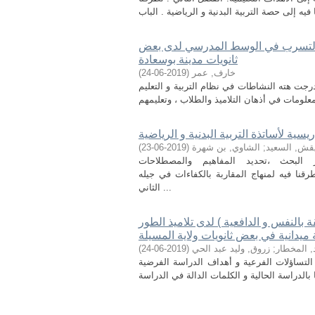
ة التسرب في الوسط المدرسي لدى بعض
ثانويات مدينة بوسعادة
خارف, عمر
(
2019-06-24
)
رجت هته النشاطات في نظام التربية و التعليم
يسية لأساتذة التربية البدنية و الرياضية
قش, السعيد
;
الشاوي, بن شهرة
(
2019-06-23
)
يار البحث ،تحديد المفاهيم والمصطلاحات
قنا فيه لمنهاج المقاربة بالكفاءات في جيله
الثاني ...
ة بالنفس و الدافعية ) لدى تلاميذ الطور
 ميدانية في بعض ثانويات ولاية المسيلة
, المخطار
;
زروق, وليد عبد الحي
(
2019-06-24
)
 التساؤلات الفرعية و أهداف الدراسة الفرضية