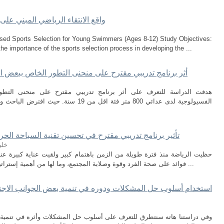
واقع الانتقاء الرياضي المبني على
 Based Sports Selection for Young Swimmers (Ages 8-12) Study Objectives:
 importance of the sports selection process in developing the ...
أثر برنامج تدريبي مقترح على منحنى التطور الخاص ببعض ال
هدفت الدراسة للتعرف على أثر برنامج تدريبي مقترح على منحنى التطور
الفسيولوجية لدى عدائي 800 متر فئة اقل من 19
تأثير برنامج تدريبي مقترح في تحسين تقنية السباحة الحرة لدى 
خلي
حظيت الرياضة منذ فترة طويلة من الزمن باهتمام كبير ولقيت عناية كبيرة عند
فوائد على صحة الفرد وقوة وصلابة المجتمع، وما لها من أهمية إستراتيجية وسياسية واقتصادية في بسط وهيمنة بعض ...
استخدام أسلوب حل المشكلات ودوره في تنمية بعض الجوانب الاجتماع
وفي دراستنا هاته سنتطرق للتعرف على أسلوب حل المشكلات وأثره في تنمية بعض