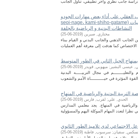
 أداء بعض مهارات الجودو (o-goshi، horn-kesa-gatame، ippon-
seoi-nage، kami-shiho-gatame) دراسة ميدانية على طلبة سنة ثانية ليسانس بمعهد علوم و تقنيات
النشاطات البدنية و الرياضية بالجلفة
مختاري, صبرين
(
2019-06-25
)
لجانب الذهني والجانب البدني و القيام ببناء
 بمنهاج الجيل الثاني في الطور المتوسط
ي, عيسى البشير
;
ميهوبي, قويدر
(
2019-06-25
)
لتعليــــــــم في مجال التربیـــــه البدنیة
ة التربية البدنية والرياضية في المنهاج
الحدي, علي
;
لقرب, فارس
(
2019-06-25
)
 والرياضية في المنهاج. يجد معلمي المدارس
عل الاجتماعي لدى تلاميذ الطور الثانوي
سكس, سفيان
;
سرسوب, فاطنة
(
2019-06-25
)
مه إلى ثلاث فصول : الفصل الأول : تم التطرق