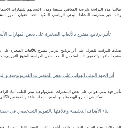
طالت هذه الدراسة شريحة المعاقين سمعيا ومدى اكتسابهم للمهارات الاجتماعية
وذلك عبر ممارسة النشاط البدني الرياضي المكيف تحت عنوان " دور النش
تأثير برنامج مقترح بالألعاب الصغيرة على بعض المهارات الأ
هدفت الدراسة للتعرف على أثر برنامج تدريبي مقترح بالألعاب الصغيرة على ب
تأثير جهد بدني هوائي على بعض المتغيرات الفيزيولوجية نبض القلب أثناء الراح
السكر في الدم و الهيموغلوبين لبعض سيدات قاعة رياضية من 50الى60 سنة . تهدف الدراسة إلى التعرف على مدى ...
بناء الأهداف التعليمية وعلاقتها بالتقويم التشخيصي في حصة 
الباب الأول يضم الجانب النظري والذي أشتمل على : الفصل الأول : تطرقنا فيه إ