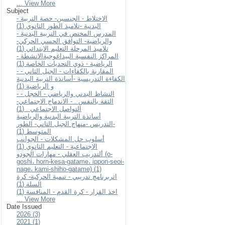
... View More
Subject
- الاختلاط - الجنسين- حصة التربية
البدنية -تلاميذ الطور الثانوي (1)
- المدرس المختص في التربية البدنية
والرياضية- التوافق الحسي الحركي-
تلاميذ المرحلة التعليم الابتدائي (1)
- المراكز النفسية البيداغوجيةالانشطة
الرياضية - ذوي التحديات الخاصة (1)
- المقاربة بالكفاءات - الجيل الثاني -
الكفاءة التدريسية -أساتذة التربية البدنية
و الرياضية (1)
- النشاط البدني والرياضي - الخجل -
الثقة بالنفس . - الاندماج الاجتماعي-
التواصل الاجتماعي . (1)
أساتذة التربية البدنية والرياضية
-التدريس -منهاج الجيل الثاني- الطور
المتوسط (1)
أسلوب حل المشكلات - الجوانب
الاجتماعية - التعليم الثانوي (1)
ألتدريب العقلي - مهارات الجودو (o-
goshi، horn-kesa-gatame، ippon-seoi-
nage، kami-shiho-gatame) (1)
اثربرنامج تدريبي - تنمية الحركية- كرة
السلة (1)
اخذ القرار - كرة القدم - المنافسة (1)
... View More
Date Issued
2026 (3)
2021 (1)