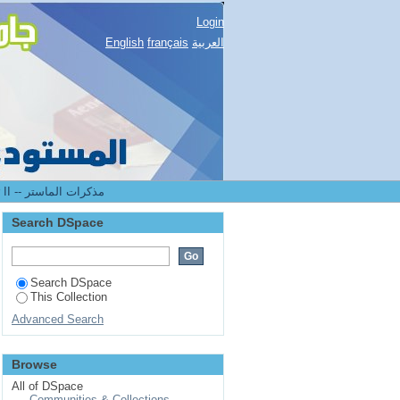
Login
العربية
français
English
2.[STAPS] Mémoires de master II -- مذكرات الماستر
Search DSpace
Search DSpace
This Collection
Advanced Search
Browse
All of DSpace
Communities & Collections