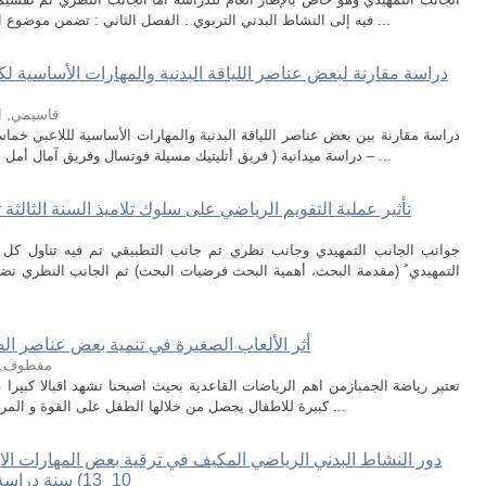
فيه إلى النشاط البدني التربوي . الفصل الثاني : تضمن موضوع التفاعل الاجتماعي . الفصل الثالث : تطرقنا فيه ...
دراسة مقارنة لبعض عناصر اللياقة البدنية والمهارات الأساسية 
قاسيمي, 
– دراسة ميدانية ( فريق أتليتيك مسيلة فوتسال وفريق آمال أمل بوسعادة ) ملخص : تهدف الدراسة إلى المقارنة ...
تأثير عملية التقويم الرياضي على سلوك تلاميذ السنة الثالثة 
جوانب الجانب التمهيدي وجانب نظري ثم جانب التطبيقي تم فيه تناول كل ال
التمهيدي ُ (مقدمة البحث، أهمية البحث فرضيات البحث) ثم الجانب النظري تض
أثر الألعاب الصغيرة في تنمية بعض عناصر الص
مقطوف, ع
تعتبر رياضة الجمبازمن اهم الرياضات القاعدية بحيث اصبحنا نشهد اقبالا كبيرا عل
كبيرة للاطفال يحصل من خلالها الطفل على القوة و المرونة و التوازن خاصة جمباز الالعاب. لهذا نرى أن ...
دور النشاط البدني الرياضي المكيف في ترقية بعض المهارات الاج
10_13) سنة دراسة ميدانية في مدرسة المكفوفين بالجلفة