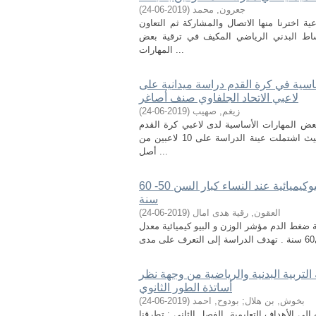
جعرون, محمد
(
2019-06-24
)
 اخترنا منها الاتصال والمشاركة ثم التعاون
اط البدني الرياضي المكيف في ترقية بعض
المهارات ...
ساسية في كرة القدم دراسة ميدانية على
لاعبي الاتحاد الجلفاوي صنف أصاغر
زيغم, صهيب
(
2019-06-24
)
عض المهارات الأساسية لدى لاعبي كرة القدم
صنف أصاغر، ولتحقيق ذلك استعمل الباحث خلال الدراسة المنهج التجريبي، حيث اشتملت عينة الدراسة على 10 لاعبين من
أصل ...
أثر الجهد البدني الهوائي على بعض المتغيرات الفيزيولوجية و البيوكيميائية عند النساء كبار السن 50- 60
سنة
العقون, رقية هدى امال
(
2019-06-24
)
ة ضغط الدم مؤشر الوزن و البيو كيميائية معدل
التربية البدنية والرياضية من وجهة نظر
أساتذة الطور الثانوي
بخوش, بن هلال
;
بودوح, احمد
(
2019-06-24
)
لى الأهداف التعليمية. الفصل الثاني : تطرقنا