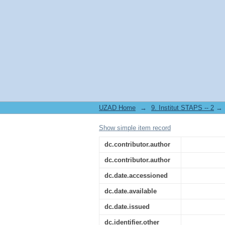
ة لدى تلاميذ الطور الثانوي (15-18) سنة
UZAD Home
→
→
Show simple item record
dc.contributor.author
dc.contributor.author
dc.date.accessioned
dc.date.available
dc.date.issued
dc.identifier.other