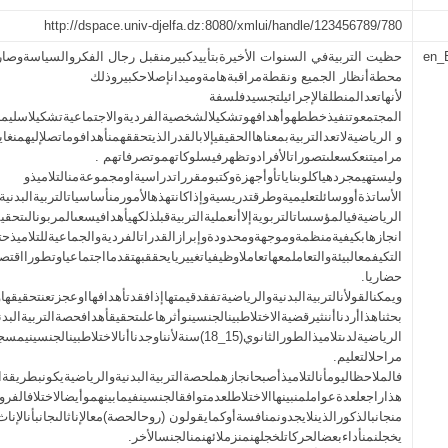
http://dspace.univ-djelfa.dz:8080/xmlui/handle/123456789/780
en_
حظيت التربيةفي السنوات الأخيرةبتأييدكبيرمنقبل رجال الفكروالسياسةوصا
محطةأنظار الجميع ونقطةمراقبةهامةوميدانإصلاحكبيروذلك
لأنهاتعدالمنطلقالإجرائيلتجسيدفلسفة
المجتمعوتنفيذخططهوأهدافهوتشكيلالشخصيةالفرديةوالاجتماعيةتشكيلاسليماوا
و الرياضيةلاتعدالتربيةبمعناهاالحقيقيإلابالقدرالذيتحققهمنأهدافوماتصلإليهمنغاي
مراميتنعكسعلىتصوراتالأفرادوتظهرفيسلوكاتهموتصرفاتهم .
وليستهيمجردهياكلوبناياتأوأجهزةوكتبومقرراتدراسيةاومجموعةمنالتلاميذو
الأساتذةأووسائلتعليميةوطرقتدريسيةوإذاكانتهذهالأمورمنأساسياتالتربيةالبدنية
الرياضيةفيالمؤسساتالتربويةإلاأنعمليةالتربيةقبلذلكهيأهدافيسعىالمربونالىتحقيق
انجازهابكيفيةمنظمةوموجهةومحدودةوإبرازالقدراتالفرديةوالجماعيةللتلاميذح
التكيفمعالبيئةوالتعاملمعهاتعاملاوظيفياتغييريايحققبهتقدمااجتماعياوتطورااقتص
حضاريا.
ويمكنالقولأنالتربيةالبدنيةوالرياضيةتفقدقيمتهاإذافقدتأهدافهااوعجزتعنتحقيقهاو
بحثناهذاأردناأننثيرقضيةالاختلاطبينالجنسينوأثرهاعلىتحقيقأهدافحصةالتربيةالبدن
الرياضيةلدىتلاميذالطورالثانوي(15_18)سنةلأنناوجدناأنالاختلاطبينالجنسين
مراحلالتعليم.
فالملاحظاليومأنالتلاميذأصبحانجازهملحصةالتربيةالبدنيةوالرياضيةيكونبطريقةالل
هذاراجعلعدةعواملمنبينهاالاختلاطلعدمتوافقالجنسينفيمابينهموأيضالاختلافالفر
منجانبالذكورالذينلايجدونمنافسةأوكمايقولون (روحالحصة)معالإناثالىجانبأنالإناث
يخجلنمنأداءبعضالحركاتلخجلهنمنزملائهنمنالجنسالأخر.