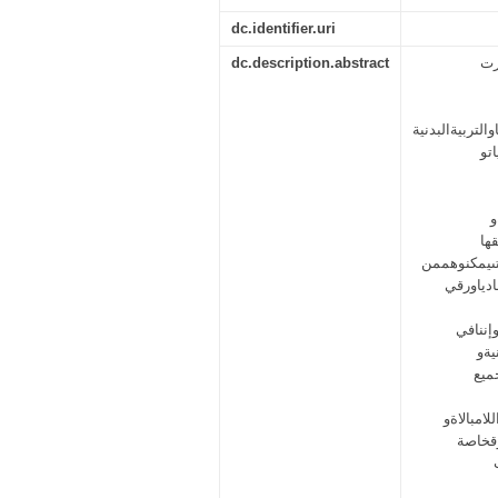
dc.identifier.uri
رت
dc.description.abstract
لتربيةالبدنية
اتو
و
ها
تىيمكنوهممن
ادياورقي
إننافي
يةو
يمسجميع
امبالاةو
وقخاصة