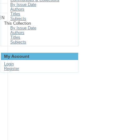
By Issue Date
Authors
Titles
EN
Subjects
This Collection
By Issue Date
Authors
Titles
Subjects
My Account
Login
Register