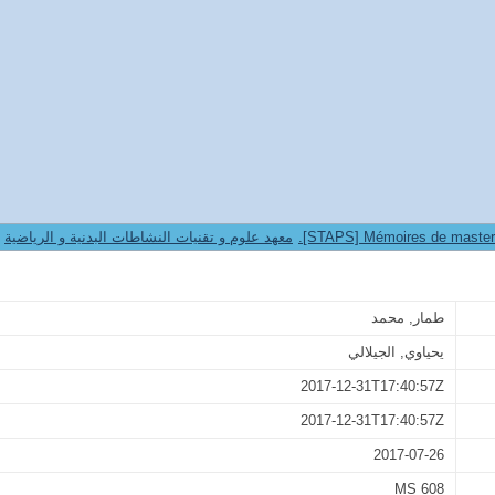
اثر الاختلاط بين الجنسين على حصة التربية البدنية والرياضي
9. Institut STAPS -- معهد علوم و تقنيات النشاطات البدنية و الرياضية
طمار, محمد
يحياوي, الجيلالي
2017-12-31T17:40:57Z
2017-12-31T17:40:57Z
2017-07-26
MS 608