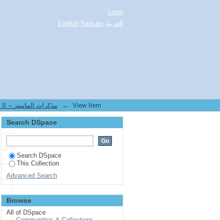
Login
العربية
français
English
View Item
→
2.[STAPS] Mémoires de master II -- مذكرات الماستر
Search DSpace
Search DSpace
This Collection
Advanced Search
Browse
All of DSpace
Communities & Collections