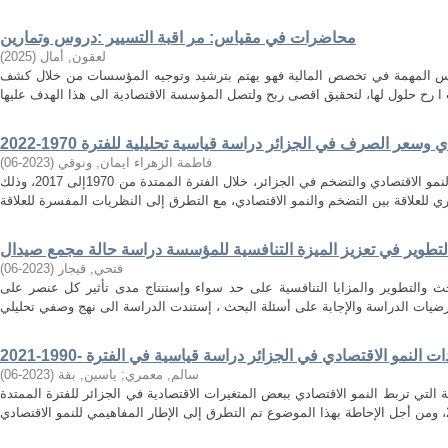
محاضرات في مقياس: مر اقبة التسيير :دروس وتمارين
لعقون, أمال
(
2025
)
اييس المهمة في تخصص المالية فهو يهتم بترشيد وتوجيه المؤسسات من خلال كشف
وسعر الصرف في الجزائر دراسة قياسية تحليلية للفترة 1970-2022
فاطمة الزهراء ايمان, ونوقي
(
2023-06
)
تهدف هذه الدراسة الى إيجاد العلاقة بين النمو الاقتصادي والتضخم في الجزائر، خلال الفترة الممتدة من 1970إلى 2017، وذلك
لتطوير في تعزيز الميزة التنافسية للمؤسسة دراسة حالة مجمع صيدال
فتحي, قيجار
(
2023-06
)
حث والتطوير والمزايا التنافسية على حد سواء وإستنتاج مدى تأثير كل عنصر على
سالم, معمري
;
ياسين, بقة
(
2023-06
)
 التي تربط النمو الاقتصادي ببعض المتغيرات الاقتصادية في الجزائر للفترة الممتدة