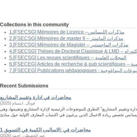
Collections in this community
1.[FSECSG] Mémoires de Licence --مذكرات الليسانس
2.[FSECSG] Mémoires de master II -- مذكرات الماستر
3.[FSECSG] Mémoires de Magister -- مذكرات الماجستير
-- أطروحات الدكتوراه
5.[FSECSG] Les revues scientifiques -- المجلات العلمية
العلمية
FSECEG] Publications pé - المطبوعات البيداغوجية
Recent Submissions
محاضرات في ادارة وتقييم المشاريع
قوتال, ابتسام
(
2025
)
ارة وتقييم المشاريع" التطرق للموضوعات الرئيسية لإدارة المشاريع وتقييمها، وهي
محاضرات في :الاساليب الكمية في التسويق 1
عبد الحفيظي, احمد
(
2026
)