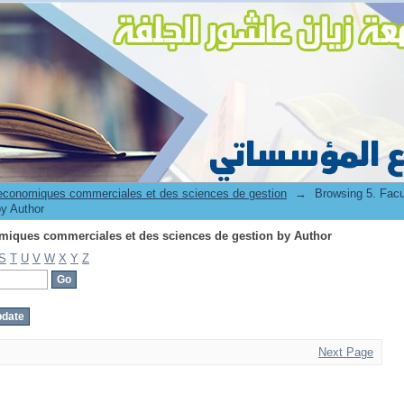
miques commerciales et des sciences de gestion by Author
 economiques commerciales et des sciences de gestion
→
Browsing 5. Fac
by Author
miques commerciales et des sciences de gestion by Author
S
T
U
V
W
X
Y
Z
Next Page