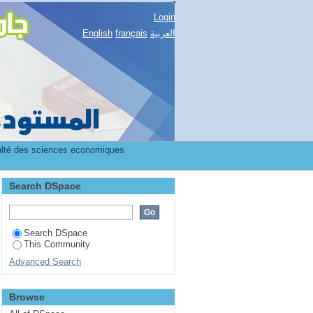
Login
English
français
العربية
ulté des sciences economiques
Search DSpace
Search DSpace
This Community
Advanced Search
Browse