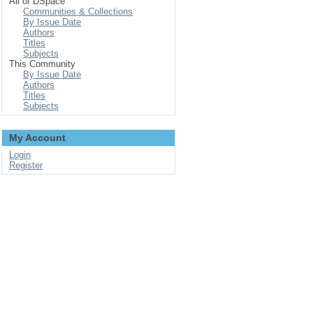
All of DSpace
Communities & Collections
By Issue Date
Authors
Titles
Subjects
This Community
By Issue Date
Authors
Titles
Subjects
My Account
Login
Register