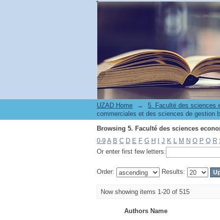
Browsing 5. Faculté des sciences econo
UZAD Home
→
5. Faculté des sciences
commerciales et des sciences de gestion 
Browsing 5. Faculté des sciences econo
0-9
A
B
C
D
E
F
G
H
I
J
K
L
M
N
O
P
Q
R
Or enter first few letters:
Order:
Results:
Now showing items 1-20 of 515
Authors Name