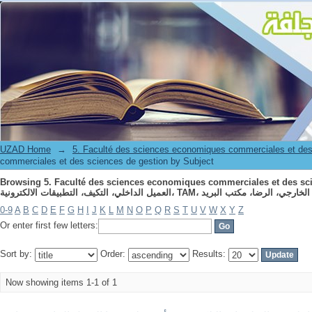
Browsing 5. Faculté des sciences economiques commerciales et des sciences de gestion by Subject ": رونية
العميل الخارجي، الرضا، مكتب البريد."
UZAD Home
→
5. Faculté des sciences economiques commerciales et des
commerciales et des sciences de gestion by Subject
Browsing 5. Faculté des sciences economiques commerciales et des sci
0-9
A
B
C
D
E
F
G
H
I
J
K
L
M
N
O
P
Q
R
S
T
U
V
W
X
Y
Z
Or enter first few letters:
Sort by:
Order:
Results:
Now showing items 1-1 of 1