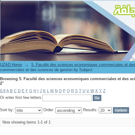
UZAD Home
→
5. Faculté des sciences economiques commerciales et des
commerciales et des sciences de gestion by Subject
Browsing 5. Faculté des sciences economiques commerciales et des science
2"
0-9
A
B
C
D
E
F
G
H
I
J
K
L
M
N
O
P
Q
R
S
T
U
V
W
X
Y
Z
Or enter first few letters:
Sort by:
Order:
Results:
Now showing items 1-1 of 1