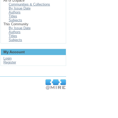
All of DSpace
Communities & Collections
By Issue Date
Authors
Titles
Subjects
This Community
By Issue Date
Authors
Titles
Subjects
My Account
Login
Register