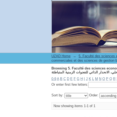
Browsing 5. Faculté des sciences economiques commerciales e
UZAD Home
→
5. Faculté des sciences
commerciales et des sciences de gestion 
Browsing 5. Faculté des sciences economiq
0-9
A
B
C
D
E
F
G
H
I
J
K
L
M
N
O
P
Q
R
Or enter first few letters:
Sort by:
Order:
Now showing items 1-1 of 1