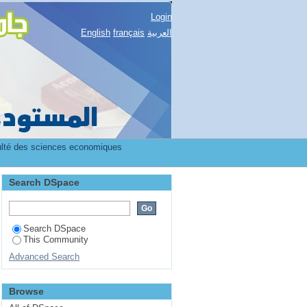
Login
English
français
العربية
ulté des sciences economiques
Search DSpace
Search DSpace
This Community
Advanced Search
Browse