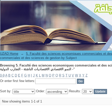
Browsing 5. Faculté des sciences economiques commerciales et des sciences de gestion by Subject "ة - التجارب
الدولية"
UZAD Home
→
5. Faculté des sciences economiques commerciales et des
commerciales et des sciences de gestion by Subject
Browsing 5. Faculté des sciences economiques commerciales et des sciences 
- النمو الاقتصادي الاقتصاديات الناشئة - التجارب الدولية"
0-9
A
B
C
D
E
F
G
H
I
J
K
L
M
N
O
P
Q
R
S
T
U
V
W
X
Y
Z
Or enter first few letters:
Sort by:
Order:
Results:
Now showing items 1-1 of 1