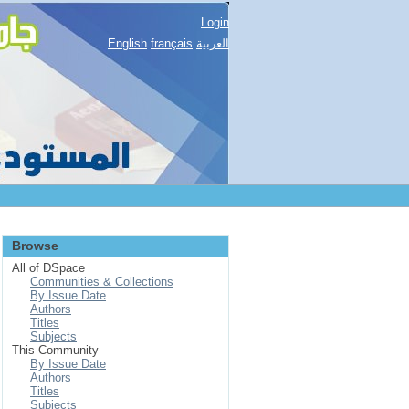
Login
English
français
العربية
Browse
All of DSpace
Communities & Collections
By Issue Date
Authors
Titles
Subjects
This Community
By Issue Date
Authors
Titles
Subjects