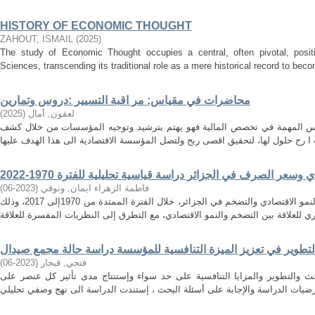
HISTORY OF ECONOMIC THOUGHT
ZAHOUT, ISMAIL
(
2025
)
The study of Economic Thought occupies a central, often pivotal, positi
Sciences, transcending its traditional role as a mere historical record to becom
محاضرات في مقياس: مر اقبة التسيير :دروس وتمارين
لعقون, أمال
(
2025
)
اييس المهمة في تخصص المالية فهو يهتم بترشيد وتوجيه المؤسسات من خلال كشف
وسعر الصرف في الجزائر دراسة قياسية تحليلية للفترة 1970-2022
فاطمة الزهراء ايمان, ونوقي
(
2023-06
)
تهدف هذه الدراسة الى إيجاد العلاقة بين النمو الاقتصادي والتضخم في الجزائر، خلال الفترة الممتدة من 1970إلى 2017، وذلك
لتطوير في تعزيز الميزة التنافسية للمؤسسة دراسة حالة مجمع صيدال
فتحي, قيجار
(
2023-06
)
حث والتطوير والمزايا التنافسية على حد سواء وإستنتاج مدى تأثير كل عنصر على