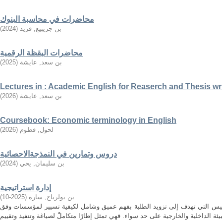
محاضرات في محاسبة البنوك
بن جريبيع, فريد
(
2024
)
محاضرات اليقظة الرقمية
بن سعد, عايشة
(
2025
)
Lectures in : Academic English for Reaserch and Thesis wr
بن سعد, عايشة
(
2026
)
Coursebook: Economic terminology in English
لحول, فطوم
(
2026
)
دروس وتمارين في النمذجةالاحصائية
بن سليمان, يحي
(
2024
)
إدارة استراتيجية
بن بولرباح, سارة
(
2025-10
)
مقاييس التي تهدف إلى تزويد الطلبة بفهم عميق وشامل لكيفية تسيير لمؤسسات وفق