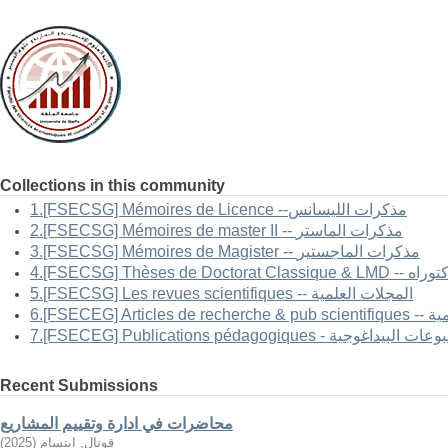
Collections in this community
1.[FSECSG] Mémoires de Licence --مذكرات الليسانس
2.[FSECSG] Mémoires de master II -- مذكرات الماستر
3.[FSECSG] Mémoires de Magister -- مذكرات الماجستير
-- أطروحات الدكتوراه
5.[FSECSG] Les revues scientifiques -- المجلات العلمية
العلمية
FSECEG] Publications pé - المطبوعات البيداغوجية
Recent Submissions
محاضرات في ادارة وتقييم المشاريع
قوتال, ابتسام
(
2025
)