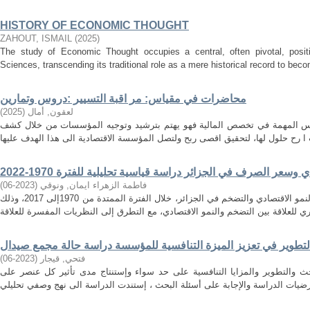
HISTORY OF ECONOMIC THOUGHT
ZAHOUT, ISMAIL
(
2025
)
The study of Economic Thought occupies a central, often pivotal, positi
Sciences, transcending its traditional role as a mere historical record to becom
محاضرات في مقياس: مر اقبة التسيير :دروس وتمارين
لعقون, أمال
(
2025
)
اييس المهمة في تخصص المالية فهو يهتم بترشيد وتوجيه المؤسسات من خلال كشف
وسعر الصرف في الجزائر دراسة قياسية تحليلية للفترة 1970-2022
فاطمة الزهراء ايمان, ونوقي
(
2023-06
)
تهدف هذه الدراسة الى إيجاد العلاقة بين النمو الاقتصادي والتضخم في الجزائر، خلال الفترة الممتدة من 1970إلى 2017، وذلك
لتطوير في تعزيز الميزة التنافسية للمؤسسة دراسة حالة مجمع صيدال
فتحي, قيجار
(
2023-06
)
حث والتطوير والمزايا التنافسية على حد سواء وإستنتاج مدى تأثير كل عنصر على