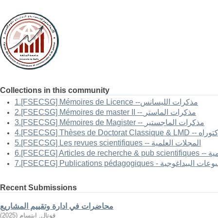
Collections in this community
1.[FSECSG] Mémoires de Licence --مذكرات الليسانس
2.[FSECSG] Mémoires de master II -- مذكرات الماستر
3.[FSECSG] Mémoires de Magister -- مذكرات الماجستير
-- أطروحات الدكتوراه
5.[FSECSG] Les revues scientifiques -- المجلات العلمية
العلمية
FSECEG] Publications pé - المطبوعات البيداغوجية
Recent Submissions
محاضرات في ادارة وتقييم المشاريع
قوتال, ابتسام
(
2025
)