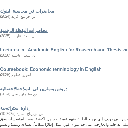
محاضرات في محاسبة البنوك
بن جريبيع, فريد
(
2024
)
محاضرات اليقظة الرقمية
بن سعد, عايشة
(
2025
)
Lectures in : Academic English for Reaserch and Thesis wr
بن سعد, عايشة
(
2026
)
Coursebook: Economic terminology in English
لحول, فطوم
(
2026
)
دروس وتمارين في النمذجةالاحصائية
بن سليمان, يحي
(
2024
)
إدارة استراتيجية
بن بولرباح, سارة
(
2025-10
)
مقاييس التي تهدف إلى تزويد الطلبة بفهم عميق وشامل لكيفية تسيير لمؤسسات وفق