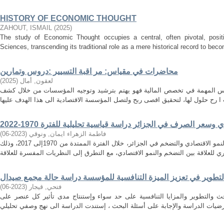
HISTORY OF ECONOMIC THOUGHT
ZAHOUT, ISMAIL
(
2025
)
The study of Economic Thought occupies a central, often pivotal, positi
Sciences, transcending its traditional role as a mere historical record to becom
محاضرات في مقياس: مر اقبة التسيير :دروس وتمارين
لعقون, أمال
(
2025
)
اييس المهمة في تخصص المالية فهو يهتم بترشيد وتوجيه المؤسسات من خلال كشف
وسعر الصرف في الجزائر دراسة قياسية تحليلية للفترة 1970-2022
فاطمة الزهراء ايمان, ونوقي
(
2023-06
)
تهدف هذه الدراسة الى إيجاد العلاقة بين النمو الاقتصادي والتضخم في الجزائر، خلال الفترة الممتدة من 1970إلى 2017، وذلك
لتطوير في تعزيز الميزة التنافسية للمؤسسة دراسة حالة مجمع صيدال
فتحي, قيجار
(
2023-06
)
حث والتطوير والمزايا التنافسية على حد سواء وإستنتاج مدى تأثير كل عنصر على