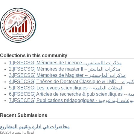
Collections in this community
1.[FSECSG] Mémoires de Licence --مذكرات الليسانس
2.[FSECSG] Mémoires de master II -- مذكرات الماستر
3.[FSECSG] Mémoires de Magister -- مذكرات الماجستير
-- أطروحات الدكتوراه
5.[FSECSG] Les revues scientifiques -- المجلات العلمية
العلمية
FSECEG] Publications pé - المطبوعات البيداغوجية
Recent Submissions
محاضرات في ادارة وتقييم المشاريع
قوتال, ابتسام
(
2025
)