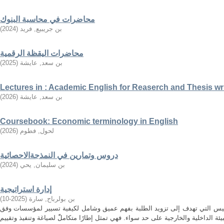
محاضرات في محاسبة البنوك
بن جريبيع, فريد
(
2024
)
محاضرات اليقظة الرقمية
بن سعد, عايشة
(
2025
)
Lectures in : Academic English for Reaserch and Thesis wr
بن سعد, عايشة
(
2026
)
Coursebook: Economic terminology in English
لحول, فطوم
(
2026
)
دروس وتمارين في النمذجةالاحصائية
بن سليمان, يحي
(
2024
)
إدارة استراتيجية
بن بولرباح, سارة
(
2025-10
)
مقاييس التي تهدف إلى تزويد الطلبة بفهم عميق وشامل لكيفية تسيير لمؤسسات وفق