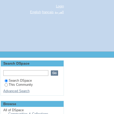
Login
العربية
français
English
Search DSpace
Search DSpace
This Community
Advanced Search
Browse
All of DSpace
Communities & Collections