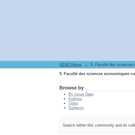
5. Faculté des sciences economiques co
UZAD Home
→
5. Faculté des sciences
5. Faculté des sciences economiques co
Browse by
By Issue Date
Authors
Titles
Subjects
Search within this community and its col