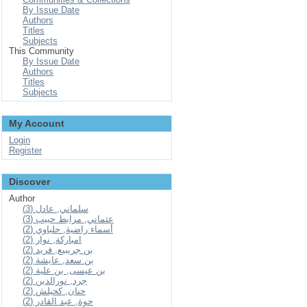
By Issue Date
Authors
Titles
Subjects
This Community
By Issue Date
Authors
Titles
Subjects
My Account
Login
Register
Discover
Author
سلماني, عادل (3)
عثماني, مرابط حبيب (3)
أسماء راضية, حلباوي (2)
امباركة, نوار (2)
بن جريبيع, فريد (2)
بن سعد, عايشة (2)
بن عيسى, بن علية (2)
جرد, نورالدين (2)
حنان, كحيلش (2)
حوة, عبد القادر (2)