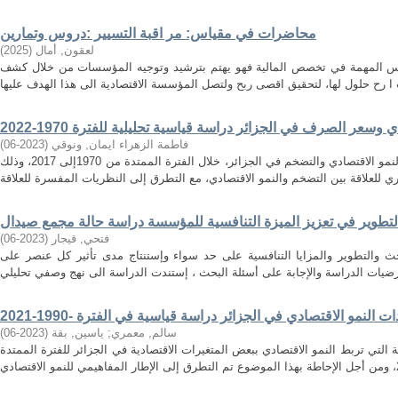
محاضرات في مقياس: مر اقبة التسيير :دروس وتمارين
لعقون, أمال
(
2025
)
اييس المهمة في تخصص المالية فهو يهتم بترشيد وتوجيه المؤسسات من خلال كشف
وسعر الصرف في الجزائر دراسة قياسية تحليلية للفترة 1970-2022
فاطمة الزهراء ايمان, ونوقي
(
2023-06
)
تهدف هذه الدراسة الى إيجاد العلاقة بين النمو الاقتصادي والتضخم في الجزائر، خلال الفترة الممتدة من 1970إلى 2017، وذلك
لتطوير في تعزيز الميزة التنافسية للمؤسسة دراسة حالة مجمع صيدال
فتحي, قيجار
(
2023-06
)
حث والتطوير والمزايا التنافسية على حد سواء وإستنتاج مدى تأثير كل عنصر على
سالم, معمري
;
ياسين, بقة
(
2023-06
)
 التي تربط النمو الاقتصادي ببعض المتغيرات الاقتصادية في الجزائر للفترة الممتدة