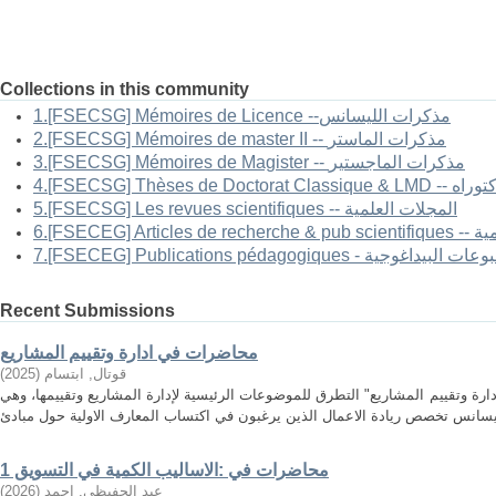
Collections in this community
1.[FSECSG] Mémoires de Licence --مذكرات الليسانس
2.[FSECSG] Mémoires de master II -- مذكرات الماستر
3.[FSECSG] Mémoires de Magister -- مذكرات الماجستير
-- أطروحات الدكتوراه
5.[FSECSG] Les revues scientifiques -- المجلات العلمية
العلمية
FSECEG] Publications pé - المطبوعات البيداغوجية
Recent Submissions
محاضرات في ادارة وتقييم المشاريع
قوتال, ابتسام
(
2025
)
ارة وتقييم المشاريع" التطرق للموضوعات الرئيسية لإدارة المشاريع وتقييمها، وهي
محاضرات في :الاساليب الكمية في التسويق 1
عبد الحفيظي, احمد
(
2026
)