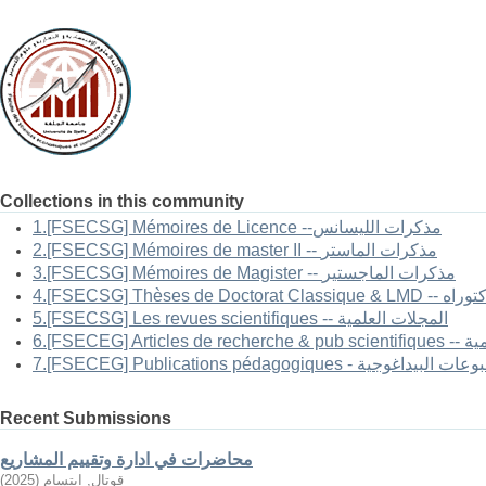
Collections in this community
1.[FSECSG] Mémoires de Licence --مذكرات الليسانس
2.[FSECSG] Mémoires de master II -- مذكرات الماستر
3.[FSECSG] Mémoires de Magister -- مذكرات الماجستير
-- أطروحات الدكتوراه
5.[FSECSG] Les revues scientifiques -- المجلات العلمية
العلمية
FSECEG] Publications pé - المطبوعات البيداغوجية
Recent Submissions
محاضرات في ادارة وتقييم المشاريع
قوتال, ابتسام
(
2025
)