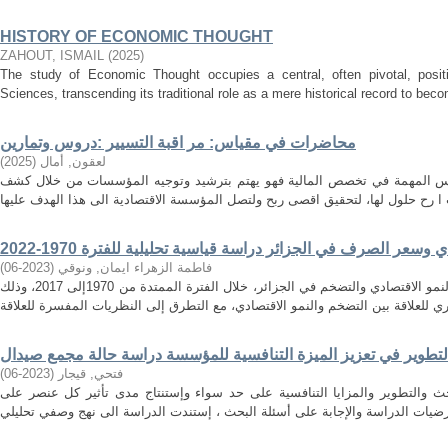
HISTORY OF ECONOMIC THOUGHT
ZAHOUT, ISMAIL
(
2025
)
The study of Economic Thought occupies a central, often pivotal, positi
Sciences, transcending its traditional role as a mere historical record to becom
محاضرات في مقياس: مر اقبة التسيير :دروس وتمارين
لعقون, أمال
(
2025
)
اييس المهمة في تخصص المالية فهو يهتم بترشيد وتوجيه المؤسسات من خلال كشف
وسعر الصرف في الجزائر دراسة قياسية تحليلية للفترة 1970-2022
فاطمة الزهراء ايمان, ونوقي
(
2023-06
)
تهدف هذه الدراسة الى إيجاد العلاقة بين النمو الاقتصادي والتضخم في الجزائر، خلال الفترة الممتدة من 1970إلى 2017، وذلك
لتطوير في تعزيز الميزة التنافسية للمؤسسة دراسة حالة مجمع صيدال
فتحي, قيجار
(
2023-06
)
حث والتطوير والمزايا التنافسية على حد سواء وإستنتاج مدى تأثير كل عنصر على