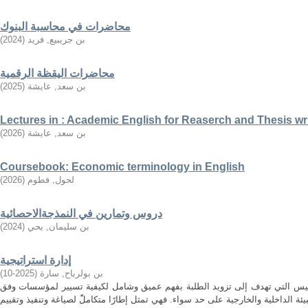
محاضرات في محاسبة البنوك
بن جريبيع, فريد
(
2024
)
محاضرات اليقظة الرقمية
بن سعد, عايشة
(
2025
)
Lectures in : Academic English for Reaserch and Thesis wr
بن سعد, عايشة
(
2026
)
Coursebook: Economic terminology in English
لحول, فطوم
(
2026
)
دروس وتمارين في النمذجةالاحصائية
بن سليمان, يحي
(
2024
)
إدارة استراتيجية
بن بولرباح, سارة
(
2025-10
)
مقاييس التي تهدف إلى تزويد الطلبة بفهم عميق وشامل لكيفية تسيير لمؤسسات وفق