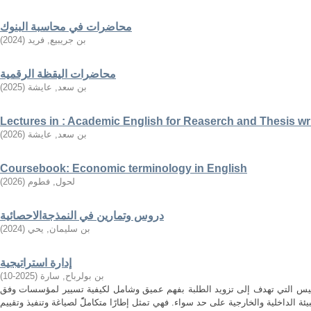
محاضرات في محاسبة البنوك
بن جريبيع, فريد
(
2024
)
محاضرات اليقظة الرقمية
بن سعد, عايشة
(
2025
)
Lectures in : Academic English for Reaserch and Thesis wr
بن سعد, عايشة
(
2026
)
Coursebook: Economic terminology in English
لحول, فطوم
(
2026
)
دروس وتمارين في النمذجةالاحصائية
بن سليمان, يحي
(
2024
)
إدارة استراتيجية
بن بولرباح, سارة
(
2025-10
)
مقاييس التي تهدف إلى تزويد الطلبة بفهم عميق وشامل لكيفية تسيير لمؤسسات وفق