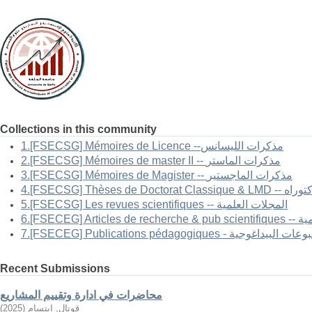
Collections in this community
1.[FSECSG] Mémoires de Licence --مذكرات الليسانس
2.[FSECSG] Mémoires de master II -- مذكرات الماستر
3.[FSECSG] Mémoires de Magister -- مذكرات الماجستير
-- أطروحات الدكتوراه
5.[FSECSG] Les revues scientifiques -- المجلات العلمية
العلمية
FSECEG] Publications pé - المطبوعات البيداغوجية
Recent Submissions
محاضرات في ادارة وتقييم المشاريع
قوتال, ابتسام
(
2025
)