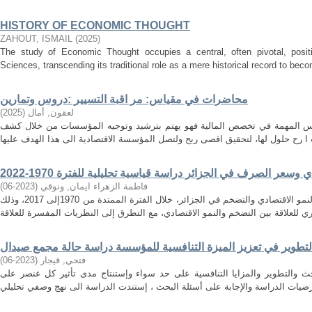
HISTORY OF ECONOMIC THOUGHT
ZAHOUT, ISMAIL
(
2025
)
The study of Economic Thought occupies a central, often pivotal, positi
Sciences, transcending its traditional role as a mere historical record to becom
محاضرات في مقياس: مر اقبة التسيير :دروس وتمارين
لعقون, أمال
(
2025
)
اييس المهمة في تخصص المالية فهو يهتم بترشيد وتوجيه المؤسسات من خلال كشف
وسعر الصرف في الجزائر دراسة قياسية تحليلية للفترة 1970-2022
فاطمة الزهراء ايمان, ونوقي
(
2023-06
)
تهدف هذه الدراسة الى إيجاد العلاقة بين النمو الاقتصادي والتضخم في الجزائر، خلال الفترة الممتدة من 1970إلى 2017، وذلك
لتطوير في تعزيز الميزة التنافسية للمؤسسة دراسة حالة مجمع صيدال
فتحي, قيجار
(
2023-06
)
حث والتطوير والمزايا التنافسية على حد سواء وإستنتاج مدى تأثير كل عنصر على