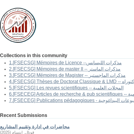
Collections in this community
1.[FSECSG] Mémoires de Licence --مذكرات الليسانس
2.[FSECSG] Mémoires de master II -- مذكرات الماستر
3.[FSECSG] Mémoires de Magister -- مذكرات الماجستير
-- أطروحات الدكتوراه
5.[FSECSG] Les revues scientifiques -- المجلات العلمية
العلمية
FSECEG] Publications pé - المطبوعات البيداغوجية
Recent Submissions
محاضرات في ادارة وتقييم المشاريع
قوتال, ابتسام
(
2025
)