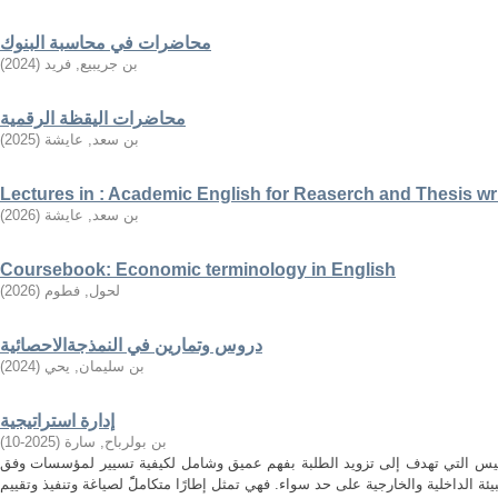
محاضرات في محاسبة البنوك
بن جريبيع, فريد
(
2024
)
محاضرات اليقظة الرقمية
بن سعد, عايشة
(
2025
)
Lectures in : Academic English for Reaserch and Thesis wr
بن سعد, عايشة
(
2026
)
Coursebook: Economic terminology in English
لحول, فطوم
(
2026
)
دروس وتمارين في النمذجةالاحصائية
بن سليمان, يحي
(
2024
)
إدارة استراتيجية
بن بولرباح, سارة
(
2025-10
)
مقاييس التي تهدف إلى تزويد الطلبة بفهم عميق وشامل لكيفية تسيير لمؤسسات وفق