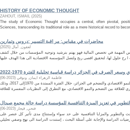
HISTORY OF ECONOMIC THOUGHT
ZAHOUT, ISMAIL
(
2025
)
The study of Economic Thought occupies a central, often pivotal, positi
Sciences, transcending its traditional role as a mere historical record to becom
محاضرات في مقياس: مر اقبة التسيير :دروس وتمارين
لعقون, أمال
(
2025
)
اييس المهمة في تخصص المالية فهو يهتم بترشيد وتوجيه المؤسسات من خلال كشف
وسعر الصرف في الجزائر دراسة قياسية تحليلية للفترة 1970-2022
فاطمة الزهراء ايمان, ونوقي
(
2023-06
)
تهدف هذه الدراسة الى إيجاد العلاقة بين النمو الاقتصادي والتضخم في الجزائر، خلال الفترة الممتدة من 1970إلى 2017، وذلك
لتطوير في تعزيز الميزة التنافسية للمؤسسة دراسة حالة مجمع صيدال
فتحي, قيجار
(
2023-06
)
حث والتطوير والمزايا التنافسية على حد سواء وإستنتاج مدى تأثير كل عنصر على