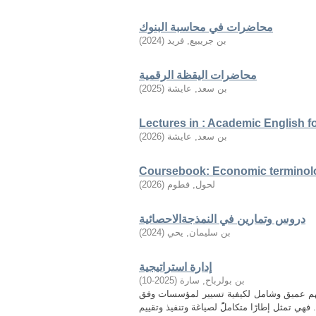
محاضرات في محاسبة البنوك
بن جريبيع, فريد
(
2024
)
محاضرات اليقظة الرقمية
بن سعد, عايشة
(
2025
)
Lectures in : Academic English f
بن سعد, عايشة
(
2026
)
Coursebook: Economic terminolo
لحول, فطوم
(
2026
)
دروس وتمارين في النمذجةالاحصائية
بن سليمان, يحي
(
2024
)
إدارة استراتيجية
بن بولرباح, سارة
(
2025-10
)
ة بفهم عميق وشامل لكيفية تسيير لمؤسسات وفق