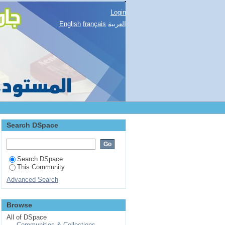
Login
العربية
français
English
Search DSpace
Search DSpace
This Community
Advanced Search
Browse
All of DSpace
Communities & Collections