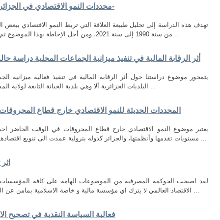
محددات النمو الاقتصادي في الجزائر دراسة قياسية في الفترة -1990-2021-
تهدف هذه الدراسة إلى تحليل طبيعة العلاقة التي تربط النمو الاقتصادي ببعض الم
من سنة 1990 إلى سنة 2021، ومن أجل الإحاطة بهذا الموضوع تم التطرق إلى الإطار المفاهيمي للنمو الاقتصادي ...
أثر الرقابة المالية في تنفيذ ميزانية الجماعات المحلية دراسة حالة بلدية سلمانة ( 6
يتمحور موضوع دراستنا حول أثر الرقابة المالية في تنفيذ فعالية ميزانية الجم
البلديات الجزائرية ألا وهي بلدية الخبانة التابعة لولاية المسيلة، وأهم ما لخصناه من خلال تناولنا للموضوع ...
المحددات الحديثة للنمو الاقتصادي خارج قطاع المحروقات في الج
يعتبر موضوع النمو الاقتصادي خارج قطاع المحروقات في الوقت الحاضر احد 
مستويات تقدمها وأنظمتها، والجزائر كدوله بترولية عمدت الى تنويع اقتصادها غير ان هذا يتطلب معرفه جمله من المتغيرات ...
اثر
لقد اصبحت الحوكمة المصرفية من الموضوعات الهامة على كافة المؤسسات و ا
الاقتصاد العالمي لا يترك اي مؤسسة مالية و خاصة الاسلامية بمامن عن التطورات الدولية بدليل الانعكاسات السلبية التي ...
فعالية السياسة النقدية في تصحيح الاختلالا