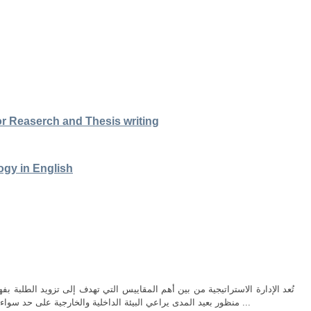
or Reaserch and Thesis writing
gy in English
تُعد الإدارة الاستراتيجية من بين أهم المقاييس التي تهدف إلى تزويد الطلب
منظور بعيد المدى يراعي البيئة الداخلية والخارجية على حد سواء. فهي تمثل إطارًا متكاملًً لصياغة وتنفيذ وتقييم ...