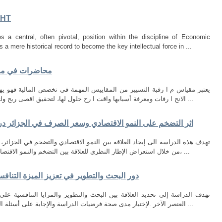
GHT
a central, often pivotal, position within the discipline of Economic
s a mere historical record to become the key intellectual force in ...
محاضرات في مقي
يعتبر مقياس م ا رقبة التسيير من المقاييس المهمة في تخصص المالية فهو 
الانح ا رفات ومعرفة أسبابها واقت ا رح حلول لها، لتحقيق اقصى ربح ولتصل المؤسسة الاقتصادية الى هذا الهدف عليها ...
اثر التضخم على النمو الاقتصادي وسعر الصرف في الجزائر دراسة قياس
من خلال استعراض الإطار النظري للعلاقة بين التضخم والنمو الاقتصادي، مع التطرق إلى النظريات المفسرة للعلاقة، ...
دور البحث والتطوير في تعزيز الميزة التنا
تهدف الدراسة إلى تحديد العلاقة بين البحث والتطوير والمزايا التنافسية ع
العنصر الآخر .لإختبار مدى صحة فرضيات الدراسة والإجابة على أسئلة البحث ، إستندت الدراسة الى نهج وصفي تحليلي ...