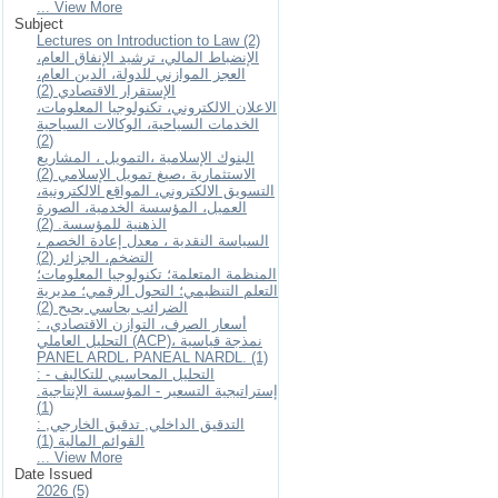
... View More
Subject
Lectures on Introduction to Law (2)
الإنضباط المالي، ترشيد الإنفاق العام،
العجز الموازني للدولة، الدين العام،
الإستقرار الاقتصادي (2)
الاعلان الالكتروني، تكنولوجيا المعلومات،
الخدمات السياحية، الوكالات السياحية
(2)
البنوك الإسلامية ،التمويل ، المشاريع
الاستثمارية ،صيغ تمويل الإسلامي (2)
التسويق الالكتروني، المواقع الالكترونية،
العميل، المؤسسة الخدمية، الصورة
الذهنية للمؤسسة. (2)
السياسة النقدية ، معدل إعادة الخصم ،
التضخم، الجزائر (2)
المنظمة المتعلمة؛ تكنولوجيا المعلومات؛
التعلم التنظيمي؛ التحول الرقمي؛ مديرية
الضرائب بحاسي بحبح (2)
: أسعار الصرف، التوازن الاقتصادي،
التحليل العاملي (ACP)، نمذجة قياسية
PANEL ARDL، PANEAL NARDL. (1)
: التحليل المحاسبي للتكاليف -
إستراتيجية التسعير - المؤسسة الإنتاجية.
(1)
: التدقيق الداخلي, تدقيق الخارجي,
القوائم المالية (1)
... View More
Date Issued
2026 (5)