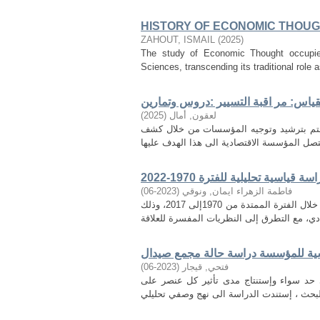
HISTORY OF ECONOMIC THOU
ZAHOUT, ISMAIL
(
2025
)
The study of Economic Thought occupies 
Sciences, transcending its traditional role a
اس: مر اقبة التسيير :دروس وتمارين
لعقون, أمال
(
2025
)
يهتم بترشيد وتوجيه المؤسسات من خلال كشف
ية تحليلية للفترة 1970-2022
فاطمة الزهراء ايمان, ونوقي
(
2023-06
)
تهدف هذه الدراسة الى إيجاد العلاقة بين النمو الاقتصادي والتضخم في الجزائر، خلال الفترة الممتدة من 1970إلى 2017، وذلك
فسية للمؤسسة دراسة حالة مجمع صيدال
فتحي, قيجار
(
2023-06
)
لى حد سواء وإستنتاج مدى تأثير كل عنصر على