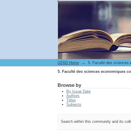
5. Faculté des sciences economiques co
UZAD Home
→
5. Faculté des sciences
5. Faculté des sciences economiques co
Browse by
By Issue Date
Authors
Titles
Subjects
Search within this community and its col