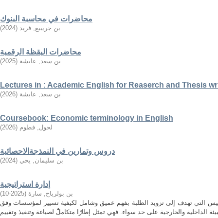
محاضرات في محاسبة البنوك
بن جريبيع, فريد
(
2024
)
محاضرات اليقظة الرقمية
بن سعد, عايشة
(
2025
)
Lectures in : Academic English for Reaserch and Thesis wr
بن سعد, عايشة
(
2026
)
Coursebook: Economic terminology in English
لحول, فطوم
(
2026
)
دروس وتمارين في النمذجةالاحصائية
بن سليمان, يحي
(
2024
)
إدارة استراتيجية
بن بولرباح, سارة
(
2025-10
)
مقاييس التي تهدف إلى تزويد الطلبة بفهم عميق وشامل لكيفية تسيير لمؤسسات وفق