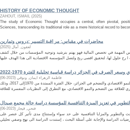
HISTORY OF ECONOMIC THOUGHT
ZAHOUT, ISMAIL
(
2025
)
The study of Economic Thought occupies a central, often pivotal, positi
Sciences, transcending its traditional role as a mere historical record to becom
محاضرات في مقياس: مر اقبة التسيير :دروس وتمارين
لعقون, أمال
(
2025
)
اييس المهمة في تخصص المالية فهو يهتم بترشيد وتوجيه المؤسسات من خلال كشف
وسعر الصرف في الجزائر دراسة قياسية تحليلية للفترة 1970-2022
فاطمة الزهراء ايمان, ونوقي
(
2023-06
)
تهدف هذه الدراسة الى إيجاد العلاقة بين النمو الاقتصادي والتضخم في الجزائر، خلال الفترة الممتدة من 1970إلى 2017، وذلك
لتطوير في تعزيز الميزة التنافسية للمؤسسة دراسة حالة مجمع صيدال
فتحي, قيجار
(
2023-06
)
حث والتطوير والمزايا التنافسية على حد سواء وإستنتاج مدى تأثير كل عنصر على