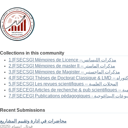
Collections in this community
1.[FSECSG] Mémoires de Licence --مذكرات الليسانس
2.[FSECSG] Mémoires de master II -- مذكرات الماستر
3.[FSECSG] Mémoires de Magister -- مذكرات الماجستير
-- أطروحات الدكتوراه
5.[FSECSG] Les revues scientifiques -- المجلات العلمية
العلمية
FSECEG] Publications pé - المطبوعات البيداغوجية
Recent Submissions
محاضرات في ادارة وتقييم المشاريع
قوتال, ابتسام
(
2025
)