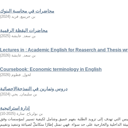
محاضرات في محاسبة البنوك
بن جريبيع, فريد
(
2024
)
محاضرات اليقظة الرقمية
بن سعد, عايشة
(
2025
)
Lectures in : Academic English for Reaserch and Thesis wr
بن سعد, عايشة
(
2026
)
Coursebook: Economic terminology in English
لحول, فطوم
(
2026
)
دروس وتمارين في النمذجةالاحصائية
بن سليمان, يحي
(
2024
)
إدارة استراتيجية
بن بولرباح, سارة
(
2025-10
)
مقاييس التي تهدف إلى تزويد الطلبة بفهم عميق وشامل لكيفية تسيير لمؤسسات وفق