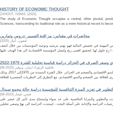
HISTORY OF ECONOMIC THOUGHT
ZAHOUT, ISMAIL
(
2025
)
The study of Economic Thought occupies a central, often pivotal, positi
Sciences, transcending its traditional role as a mere historical record to becom
محاضرات في مقياس: مر اقبة التسيير :دروس وتمارين
لعقون, أمال
(
2025
)
اييس المهمة في تخصص المالية فهو يهتم بترشيد وتوجيه المؤسسات من خلال كشف
وسعر الصرف في الجزائر دراسة قياسية تحليلية للفترة 1970-2022
فاطمة الزهراء ايمان, ونوقي
(
2023-06
)
تهدف هذه الدراسة الى إيجاد العلاقة بين النمو الاقتصادي والتضخم في الجزائر، خلال الفترة الممتدة من 1970إلى 2017، وذلك
لتطوير في تعزيز الميزة التنافسية للمؤسسة دراسة حالة مجمع صيدال
فتحي, قيجار
(
2023-06
)
حث والتطوير والمزايا التنافسية على حد سواء وإستنتاج مدى تأثير كل عنصر على