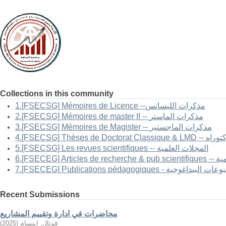
Collections in this community
1.[FSECSG] Mémoires de Licence --مذكرات الليسانس
2.[FSECSG] Mémoires de master II -- مذكرات الماستر
3.[FSECSG] Mémoires de Magister -- مذكرات الماجستير
-- أطروحات الدكتوراه
5.[FSECSG] Les revues scientifiques -- المجلات العلمية
العلمية
FSECEG] Publications pé - المطبوعات البيداغوجية
Recent Submissions
محاضرات في ادارة وتقييم المشاريع
قوتال, ابتسام
(
2025
)