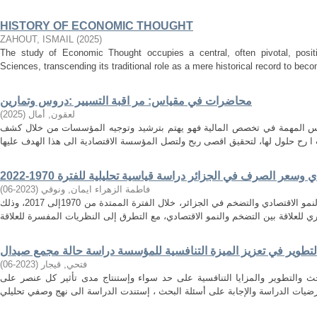
HISTORY OF ECONOMIC THOUGHT
ZAHOUT, ISMAIL
(
2025
)
The study of Economic Thought occupies a central, often pivotal, positi
Sciences, transcending its traditional role as a mere historical record to becom
محاضرات في مقياس: مر اقبة التسيير :دروس وتمارين
لعقون, أمال
(
2025
)
اييس المهمة في تخصص المالية فهو يهتم بترشيد وتوجيه المؤسسات من خلال كشف
وسعر الصرف في الجزائر دراسة قياسية تحليلية للفترة 1970-2022
فاطمة الزهراء ايمان, ونوقي
(
2023-06
)
تهدف هذه الدراسة الى إيجاد العلاقة بين النمو الاقتصادي والتضخم في الجزائر، خلال الفترة الممتدة من 1970إلى 2017، وذلك
لتطوير في تعزيز الميزة التنافسية للمؤسسة دراسة حالة مجمع صيدال
فتحي, قيجار
(
2023-06
)
حث والتطوير والمزايا التنافسية على حد سواء وإستنتاج مدى تأثير كل عنصر على