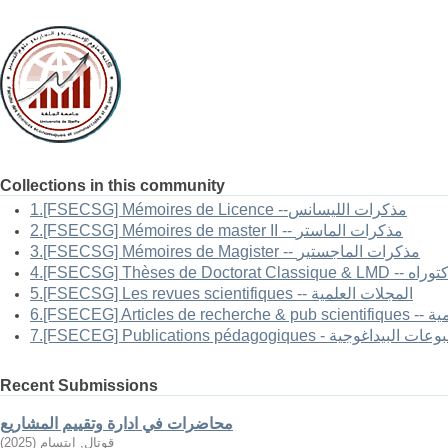
Collections in this community
1.[FSECSG] Mémoires de Licence --مذكرات الليسانس
2.[FSECSG] Mémoires de master II -- مذكرات الماستر
3.[FSECSG] Mémoires de Magister -- مذكرات الماجستير
-- أطروحات الدكتوراه
5.[FSECSG] Les revues scientifiques -- المجلات العلمية
العلمية
FSECEG] Publications pé - المطبوعات البيداغوجية
Recent Submissions
محاضرات في ادارة وتقييم المشاريع
قوتال, ابتسام
(
2025
)