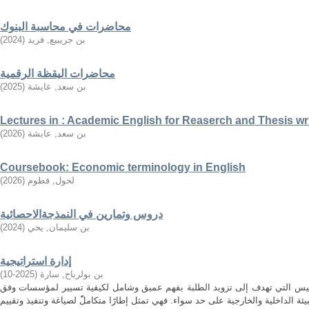
محاضرات في محاسبة البنوك
بن جريبيع, فريد
(
2024
)
محاضرات اليقظة الرقمية
بن سعد, عايشة
(
2025
)
Lectures in : Academic English for Reaserch and Thesis wr
بن سعد, عايشة
(
2026
)
Coursebook: Economic terminology in English
لحول, فطوم
(
2026
)
دروس وتمارين في النمذجةالاحصائية
بن سليمان, يحي
(
2024
)
إدارة استراتيجية
بن بولرباح, سارة
(
2025-10
)
مقاييس التي تهدف إلى تزويد الطلبة بفهم عميق وشامل لكيفية تسيير لمؤسسات وفق