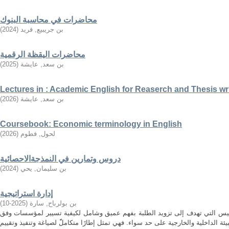
محاضرات في محاسبة البنوك
بن جريبيع, فريد
(
2024
)
محاضرات اليقظة الرقمية
بن سعد, عايشة
(
2025
)
Lectures in : Academic English for Reaserch and Thesis wr
بن سعد, عايشة
(
2026
)
Coursebook: Economic terminology in English
لحول, فطوم
(
2026
)
دروس وتمارين في النمذجةالاحصائية
بن سليمان, يحي
(
2024
)
إدارة استراتيجية
بن بولرباح, سارة
(
2025-10
)
مقاييس التي تهدف إلى تزويد الطلبة بفهم عميق وشامل لكيفية تسيير لمؤسسات وفق