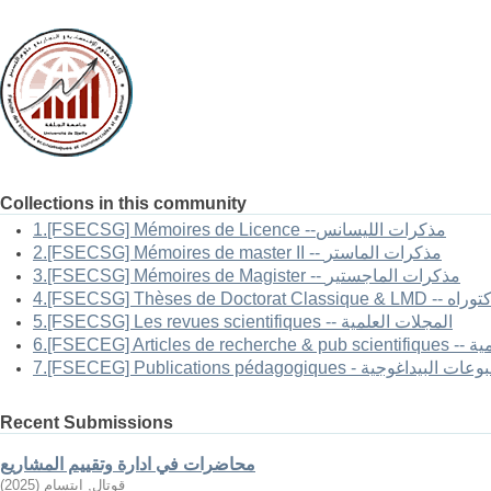
Collections in this community
1.[FSECSG] Mémoires de Licence --مذكرات الليسانس
2.[FSECSG] Mémoires de master II -- مذكرات الماستر
3.[FSECSG] Mémoires de Magister -- مذكرات الماجستير
-- أطروحات الدكتوراه
5.[FSECSG] Les revues scientifiques -- المجلات العلمية
العلمية
FSECEG] Publications pé - المطبوعات البيداغوجية
Recent Submissions
محاضرات في ادارة وتقييم المشاريع
قوتال, ابتسام
(
2025
)