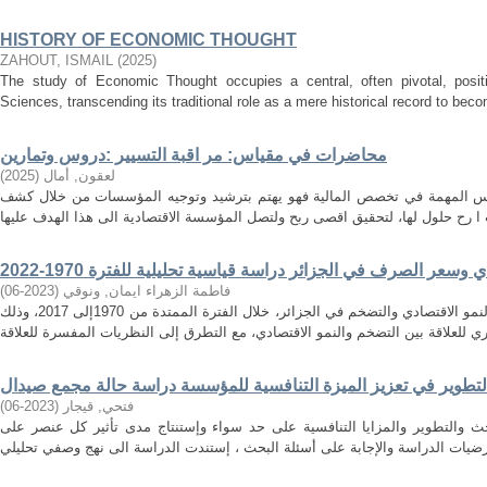
HISTORY OF ECONOMIC THOUGHT
ZAHOUT, ISMAIL
(
2025
)
The study of Economic Thought occupies a central, often pivotal, positi
Sciences, transcending its traditional role as a mere historical record to becom
محاضرات في مقياس: مر اقبة التسيير :دروس وتمارين
لعقون, أمال
(
2025
)
اييس المهمة في تخصص المالية فهو يهتم بترشيد وتوجيه المؤسسات من خلال كشف
وسعر الصرف في الجزائر دراسة قياسية تحليلية للفترة 1970-2022
فاطمة الزهراء ايمان, ونوقي
(
2023-06
)
تهدف هذه الدراسة الى إيجاد العلاقة بين النمو الاقتصادي والتضخم في الجزائر، خلال الفترة الممتدة من 1970إلى 2017، وذلك
لتطوير في تعزيز الميزة التنافسية للمؤسسة دراسة حالة مجمع صيدال
فتحي, قيجار
(
2023-06
)
حث والتطوير والمزايا التنافسية على حد سواء وإستنتاج مدى تأثير كل عنصر على