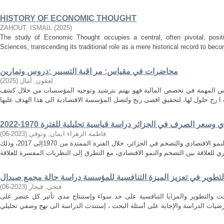
HISTORY OF ECONOMIC THOUGHT
ZAHOUT, ISMAIL
(
2025
)
The study of Economic Thought occupies a central, often pivotal, positi
Sciences, transcending its traditional role as a mere historical record to becom
محاضرات في مقياس: مر اقبة التسيير :دروس وتمارين
لعقون, أمال
(
2025
)
اييس المهمة في تخصص المالية فهو يهتم بترشيد وتوجيه المؤسسات من خلال كشف
وسعر الصرف في الجزائر دراسة قياسية تحليلية للفترة 1970-2022
فاطمة الزهراء ايمان, ونوقي
(
2023-06
)
تهدف هذه الدراسة الى إيجاد العلاقة بين النمو الاقتصادي والتضخم في الجزائر، خلال الفترة الممتدة من 1970إلى 2017، وذلك
لتطوير في تعزيز الميزة التنافسية للمؤسسة دراسة حالة مجمع صيدال
فتحي, قيجار
(
2023-06
)
حث والتطوير والمزايا التنافسية على حد سواء وإستنتاج مدى تأثير كل عنصر على