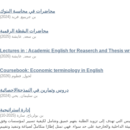
محاضرات في محاسبة البنوك
بن جريبيع, فريد
(
2024
)
محاضرات اليقظة الرقمية
بن سعد, عايشة
(
2025
)
Lectures in : Academic English for Reaserch and Thesis wr
بن سعد, عايشة
(
2026
)
Coursebook: Economic terminology in English
لحول, فطوم
(
2026
)
دروس وتمارين في النمذجةالاحصائية
بن سليمان, يحي
(
2024
)
إدارة استراتيجية
بن بولرباح, سارة
(
2025-10
)
مقاييس التي تهدف إلى تزويد الطلبة بفهم عميق وشامل لكيفية تسيير لمؤسسات وفق