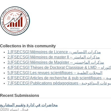
Collections in this community
1.[FSECSG] Mémoires de Licence --مذكرات الليسانس
2.[FSECSG] Mémoires de master II -- مذكرات الماستر
3.[FSECSG] Mémoires de Magister -- مذكرات الماجستير
-- أطروحات الدكتوراه
5.[FSECSG] Les revues scientifiques -- المجلات العلمية
العلمية
FSECEG] Publications pé - المطبوعات البيداغوجية
Recent Submissions
محاضرات في ادارة وتقييم المشاريع
قوتال, ابتسام
(
2025
)