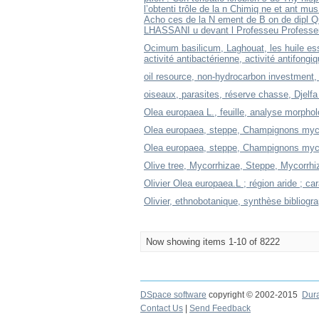
l’obtenti trôle de la n Chimiq ne et ant 
Acho ces de la N ement de B on de dipl Qu
LHASSANI u devant l Professeu Professeu
Ocimum basilicum, Laghouat, les huile ess
activité antibactérienne, activité antifongiq
oil resource, non-hydrocarbon investment, 
oiseaux, parasites, réserve chasse, Djelfa 
Olea europaea L., feuille, analyse morpholo
Olea europaea, steppe, Champignons mycor
Olea europaea, steppe, Champignons mycor
Olive tree, Mycorrhizae, Steppe, Mycorrhi
Olivier Olea europaea.L ; région aride ; ca
Olivier, ethnobotanique, synthèse bibliogra
Now showing items 1-10 of 8222
DSpace software
copyright © 2002-2015
Dur
Contact Us
|
Send Feedback