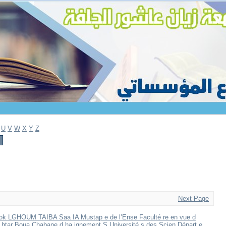
U
V
W
X
Y
Z
Next Page
Mok LGHOUM TAIBA Saa IA Mustap e de l’Ense Faculté re en vue d
isp htar Boua Chabane d ha ignement S Université s des Scien Départ e