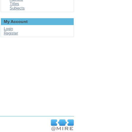
Titles
Subjects
My Account
Login
Register