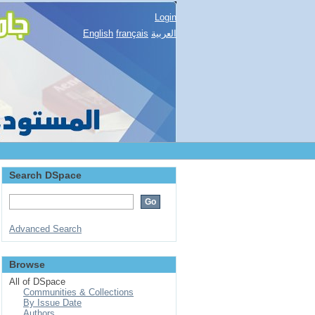
Login
English
français
العربية
Search DSpace
Advanced Search
Browse
All of DSpace
Communities & Collections
By Issue Date
Authors