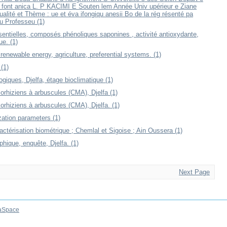
mus font anica L. P KACIMI E Souten lem Année Univ upérieur e Ziane
alité et Thème : ue et éva ifongiqu anesii Bo de la rég résenté pa
 Professeu (1)
entielles, composés phénoliques saponines , activité antioxydante,
ue. (1)
renewable energy, agriculture, preferential systems. (1)
(1)
giques, Djelfa, étage bioclimatique (1)
hiziens à arbuscules (CMA), Djelfa (1)
hiziens à arbuscules (CMA), Djelfa. (1)
zation parameters (1)
ractérisation biométrique ; Chemlal et Sigoise ; Ain Oussera (1)
phique, enquête, Djelfa. (1)
Next Page
aSpace