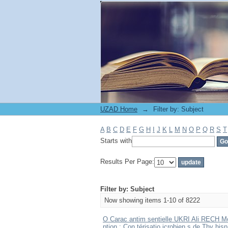
Filter by: Subject
UZAD Home
→
Filter by: Subject
A
B
C
D
E
F
G
H
I
J
K
L
M
N
O
P
Q
R
S
T
Starts with
Results Per Page:
Filter by: Subject
Now showing items 1-10 of 8222
O Carac antim sentielle UKRI Ali RECH 
ption : Con térisatio icrobien s de Thy h