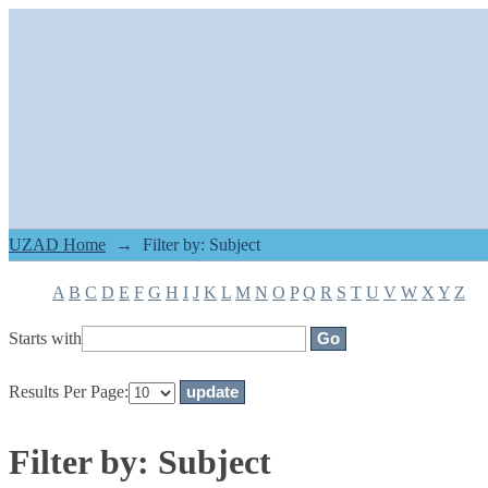
Filter by: Subject
UZAD Home
→
Filter by: Subject
A
B
C
D
E
F
G
H
I
J
K
L
M
N
O
P
Q
R
S
T
U
V
W
X
Y
Z
Starts with
Results Per Page:
Filter by: Subject