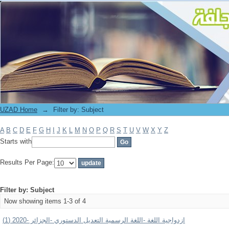
Filter by: Subject
UZAD Home
→
Filter by: Subject
A
B
C
D
E
F
G
H
I
J
K
L
M
N
O
P
Q
R
S
T
U
V
W
X
Y
Z
Starts with
Results Per Page:
Filter by: Subject
Now showing items 1-3 of 4
ازدواجية اللغة -اللغة الرسمية التعديل الدستوري -الجزائر -2020 (1)