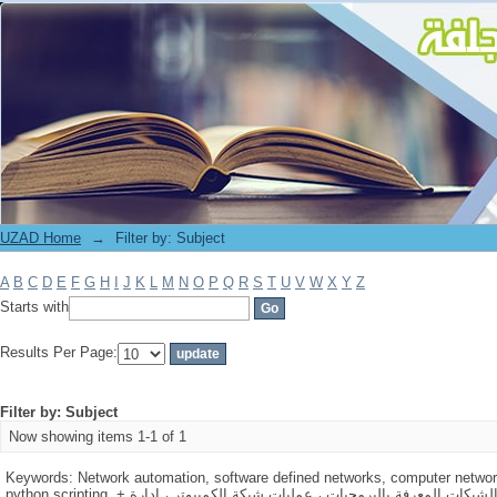
Filter by: Subject
UZAD Home
→
Filter by: Subject
A
B
C
D
E
F
G
H
I
J
K
L
M
N
O
P
Q
R
S
T
U
V
W
X
Y
Z
Starts with
Results Per Page:
Filter by: Subject
Now showing items 1-1 of 1
Keywords: Network automation, software defined networks, computer netwo
python scripting. + الكلمات المفتاحية: أتمتة الشبكات ، الشبكات المعرفة بالبرمجيات ، عمليات شبكة الكمبيوتر ، إدارة